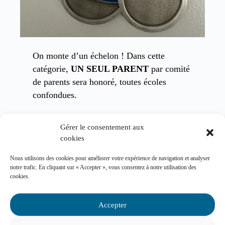
On monte d’un échelon ! Dans cette
catégorie,
UN SEUL PARENT
par comité
de parents sera honoré, toutes écoles
confondues.
Le comité de parents pourrait désigner un
Gérer le consentement aux
parent engagé au comité de parents depuis
cookies
de nombreuses années et qui prend sa
Nous utilisons des cookies pour améliorer votre expérience de navigation et analyser
« retraite » cette année, ou encore un
notre trafic. En cliquant sur « Accepter », vous consentez à notre utilisation des
parent siégeant au conseil d’administration
cookies.
qui n’a plus d’enfant scolarisé depuis un an
et qui termine son mandat à la fin de
Accepter
l’année. Le CP pourrait aussi désigner un