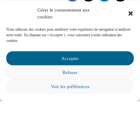
Gérer le consentement aux
cookies
Nos services-conseils
Nous utilisons des cookies pour améliorer votre expérience de navigation et analyser
notre trafic. En cliquant sur « Accepter », vous consentez à notre utilisation des
Vous pouvez communiquer avec nous pour
cookies.
toute question concernant :
Accepter
Les instances de participation parentale
La Loi sur l’instruction publique
Refuser
La réussite de votre enfant
Le bien-être de votre enfant à l’école
Voir les préférences
Les problèmes de communication avec l’école
Contactez-nous
Foire aux questions