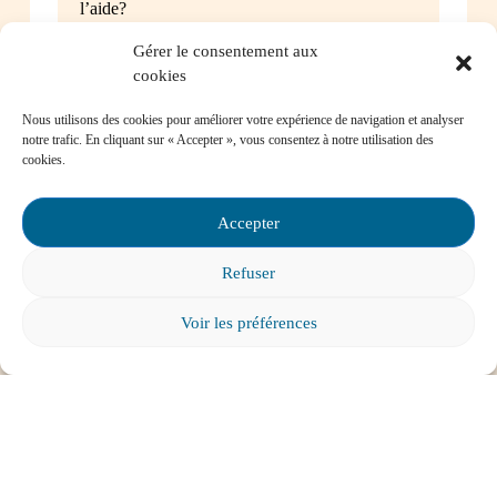
l’aide?
Gérer le consentement aux
cookies
Nous utilisons des cookies pour améliorer votre expérience de navigation et analyser
Mon enfant a des besoins particuliers et il va
notre trafic. En cliquant sur « Accepter », vous consentez à notre utilisation des
cookies.
entrer à l’école, que faire?
Accepter
Refuser
Tout voir
Voir les préférences
ABONNEZ-VOUS À
L'INFOLETTRE