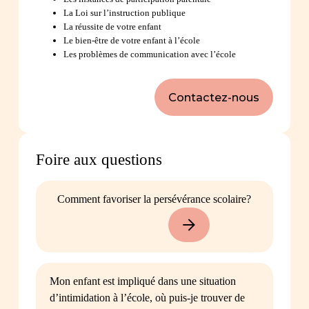
La Loi sur l’instruction publique
Dépliant «
Vers l’école avec mon enfant pour
La réussite de votre enfant
une entrée réussie!
»
Le bien-être de votre enfant à l’école
Dépliant «
Parce que grandir rime avec plaisir
Les problèmes de communication avec l’école
et que 5 ans rime avec grand
»
Contactez-nous
Foire aux questions
Comment favoriser la persévérance scolaire?
Mon enfant est impliqué dans une situation
d’intimidation à l’école, où puis-je trouver de