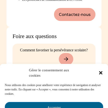
Contactez-nous
Foire aux questions
Comment favoriser la persévérance scolaire?
Gérer le consentement aux
cookies
Mon enfant est impliqué dans une situation
d’intimidation à l’école, où puis-je trouver de
Nous utilisons des cookies pour améliorer votre expérience de navigation et analyser
notre trafic. En cliquant sur « Accepter », vous consentez à notre utilisation des
l’aide?
cookies.
Accepter