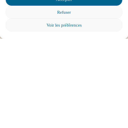
Refuser
Mon enfant a des besoins particuliers et il va
entrer à l’école, que faire?
Voir les préférences
Tout voir
ABONNEZ-VOUS À
L'INFOLETTRE
Pour tous les parents intéressés par l’éducation et
l’engagement parental.