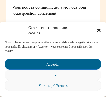
Vous pouvez communiquer avec nous pour
délai de 10
jours ouvrables
toute question concernant :
Les instances de participation parentale
Gérer le consentement aux
La Loi sur l’instruction publique
cookies
La réussite de votre enfant
Le bien-être de votre enfant à l’école
Nous utilisons des cookies pour améliorer votre expérience de navigation et analyser
Les problèmes de communication avec l’école
notre trafic. En cliquant sur « Accepter », vous consentez à notre utilisation des
cookies.
Contactez-nous
Accepter
Refuser
Foire aux questions
Voir les préférences
Comment favoriser la persévérance scolaire?