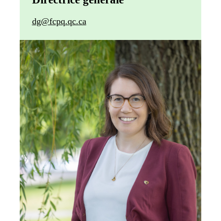
dg@fcpq.qc.ca