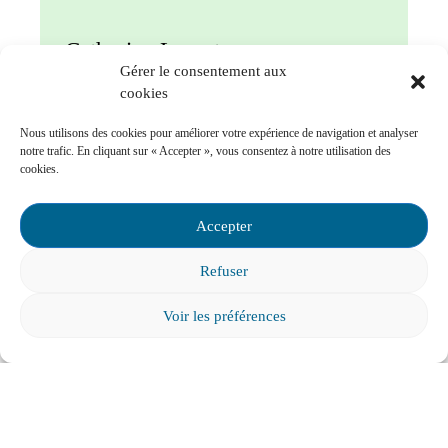
Catherine Lavertu
Gérer le consentement aux
Coordinatrice – développement et
cookies
partenariats
Nous utilisons des cookies pour améliorer votre expérience de navigation et analyser
notre trafic. En cliquant sur « Accepter », vous consentez à notre utilisation des
catherine.lavertu@fcpq.qc.ca
cookies.
Accepter
Refuser
Voir les préférences