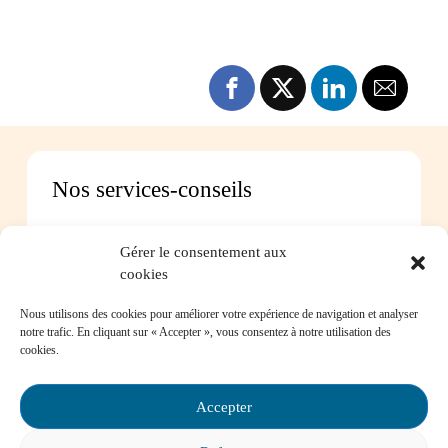
Nos services-conseils
Vous pouvez communiquer avec nous pour
Gérer le consentement aux
toute question concernant :
cookies
Les instances de participation parentale
Nous utilisons des cookies pour améliorer votre expérience de navigation et analyser
La Loi sur l’instruction publique
notre trafic. En cliquant sur « Accepter », vous consentez à notre utilisation des
La réussite de votre enfant
cookies.
Le bien-être de votre enfant à l’école
Les problèmes de communication avec l’école
Accepter