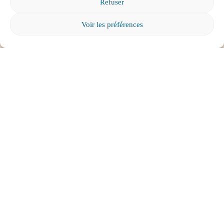
Contactez-nous
Refuser
Voir les préférences
Foire aux questions
Comment favoriser la persévérance scolaire?
Mon enfant est impliqué dans une situation
d’intimidation à l’école, où puis-je trouver de
l’aide?
Mon enfant a des besoins particuliers et il va