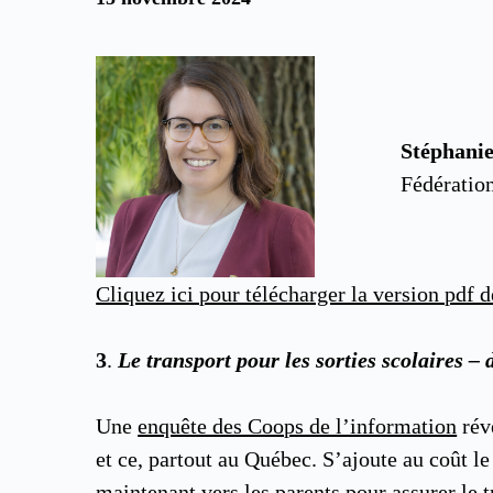
Stéphani
Fédératio
Cliquez ici pour télécharger la version pdf d
3
.
Le transport pour les sorties scolaires –
Une
enquête des Coops de l’information
révè
et ce, partout au Québec. S’ajoute au coût l
maintenant vers les parents pour assurer le tr