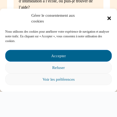
d’intimidation à l’école, où puis-je trouver de
l’aide?
Gérer le consentement aux
cookies
Nous utilisons des cookies pour améliorer votre expérience de navigation et analyser
notre trafic. En cliquant sur « Accepter », vous consentez à notre utilisation des
Mon enfant a des besoins particuliers et il va
cookies.
entrer à l’école, que faire?
Accepter
Refuser
Tout voir
Voir les préférences
ABONNEZ-VOUS À