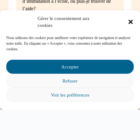
d’intimidation à l’école, où puis-je trouver de
l’aide?
Gérer le consentement aux
cookies
Nous utilisons des cookies pour améliorer votre expérience de navigation et analyser
notre trafic. En cliquant sur « Accepter », vous consentez à notre utilisation des
Mon enfant a des besoins particuliers et il va
cookies.
entrer à l’école, que faire?
Accepter
Refuser
Tout voir
Voir les préférences
ABONNEZ-VOUS À