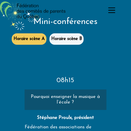
Passer
au
contenu
Mini-conférences
Horaire scène A
Horaire scène B
08h15
Pourquoi enseigner la musique à
l’école ?
Stéphane Proulx, président
Fédération des associations de