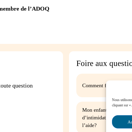
e membre de l’ADOQ
Foire aux questi
oute question
Comment favoriser la p
Nous utilisons
cliquant sur «
Mon enfant est impliqu
d’intimidation à l’écol
Ac
l’aide?