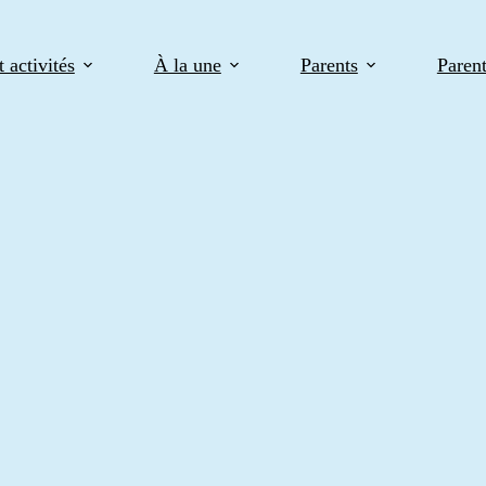
 activités
À la une
Parents
Paren