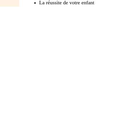
La réussite de votre enfant
Le bien-être de votre enfant à l’école
Les problèmes de communication avec l’é
ABONNEZ-VOUS À L'INFOL
Pour tous les parents intéressés par l’éduca
parental.