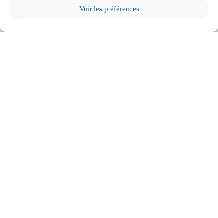
Voir les préférences
Tout voir
ABONNEZ-VOUS À
L'INFOLETTRE
Pour tous les parents intéressés par l’éducation et
l’engagement parental.
Cliquez ici pour vous abonner