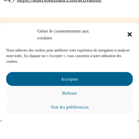
Gérer le consentement aux
Nos services-conseils
cookies
Vous pouvez communiquer avec nous pour
Nous utilisons des cookies pour améliorer votre expérience de navigation et analyser
notre trafic. En cliquant sur « Accepter », vous consentez à notre utilisation des
toute question concernant :
cookies.
Les instances de participation parentale
Accepter
La Loi sur l’instruction publique
La réussite de votre enfant
Le bien-être de votre enfant à l’école
Refuser
Les problèmes de communication avec l’école
Voir les préférences
Contactez-nous