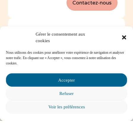
Contactez-nous
Foire aux questions
Gérer le consentement aux
cookies
Comment favoriser la persévérance scolaire?
Nous utilisons des cookies pour améliorer votre expérience de navigation et analyser
notre trafic. En cliquant sur « Accepter », vous consentez à notre utilisation des
cookies.
Accepter
Mon enfant est impliqué dans une situation
d’intimidation à l’école, où puis-je trouver de
Refuser
l’aide?
Voir les préférences
Mon enfant a des besoins particuliers et il va