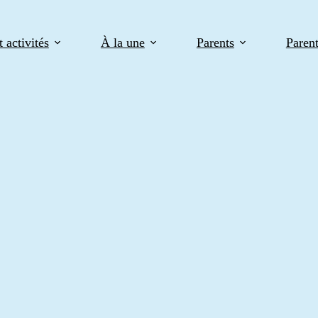
 activités
À la une
Parents
Paren