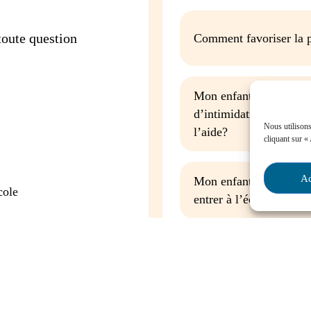
oute question
Comment favoriser la p
Mon enfant est impliqu
d’intimidation à l’écol
Nous utilisons
l’aide?
cliquant sur «
Ac
Mon enfant a des besoin
cole
entrer à l’école, que fa
Contactez-nous