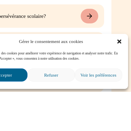
ersévérance scolaire?
é dans une situation
Gérer le consentement aux cookies
e, où puis-je trouver de
 des cookies pour améliorer votre expérience de navigation et analyser notre trafic. En
 Accepter », vous consentez à notre utilisation des cookies.
cepter
Refuser
Voir les préférences
s particuliers et il va
ire?
Tout voir