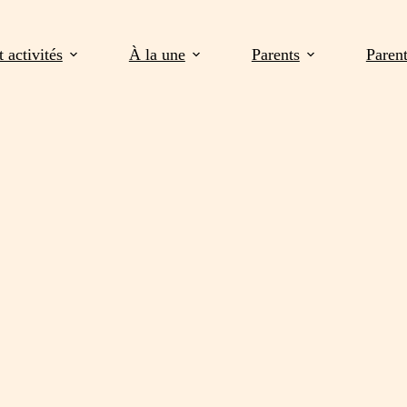
 activités
À la une
Parents
Paren