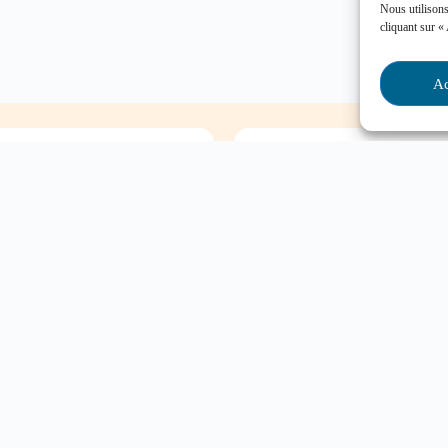
Nous utilisons
cliquant sur «
Ac
Foire aux questi
oute question
Comment favoriser la p
Mon enfant est impliqu
d’intimidation à l’écol
l’aide?