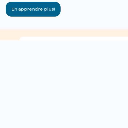
En apprendre plus!
Nos services-conseils
Vous pouvez communiquer avec nous pour t
concernant :
Les instances de participation parentale
La Loi sur l’instruction publique
La réussite de votre enfant
Le bien-être de votre enfant à l’école