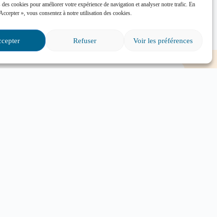
 des cookies pour améliorer votre expérience de navigation et analyser notre trafic. En
 Accepter », vous consentez à notre utilisation des cookies.
cepter
Refuser
Voir les préférences
ons
ersévérance scolaire?
é dans une situation
e, où puis-je trouver de