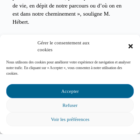
de vie, en dépit de notre parcours ou d’où on en
est dans notre cheminement », souligne M.
Hébert.
Dans l’optique d’être accessible aux étudiants de
Gérer le consentement aux
tous les horizons, l’UQAC déploie une foule de
cookies
moyens pour soutenir ses étudiants actuels et
futurs. Une conseillère à la réussite est d’ailleurs
Nous utilisons des cookies pour améliorer votre expérience de navigation et analyser
notre trafic. En cliquant sur « Accepter », vous consentez à notre utilisation des
dédiée à la mise en œuvre de mesures
cookies.
d’accompagnement et d’encadrement visant à
améliorer la persévérance et la réussite étudiante.
Accepter
« Notre offre de services est en transformation
Refuser
pour s’adapter aux nouvelles réalités. Nous
sommes très actifs pour aller à la rencontre des
Voir les préférences
gens là où ils se trouvent et mettre en place de
nouvelles formules pour les accompagner, »