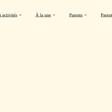
 activités
À la une
Parents
Paren