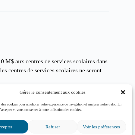
0 M$ aux centres de services scolaires dans
les centres de services scolaires ne seront
Gérer le consentement aux cookies
aintenant les services directs aux élèves »,
 des cookies pour améliorer votre expérience de navigation et analyser notre trafic. En
 Accepter », vous consentez à notre utilisation des cookies.
ation sur une période de trois mois.
cepter
Refuser
Voir les préférences