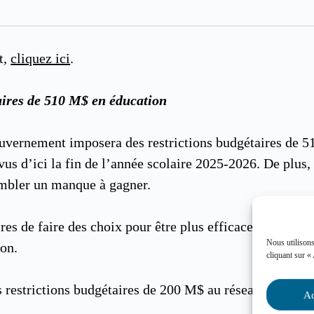
t,
cliquez ici
.
aires de 510 M$ en éducation
uvernement imposera des restrictions budgétaires de 51
vus d’ici la fin de l’année scolaire 2025-2026. De plus, 
combler un manque à gagner.
s de faire des choix pour être plus efficaces, tout en m
Nous utilisons
ion.
cliquant sur «
restrictions budgétaires de 200 M$ au réseau de l’éduc
Ac