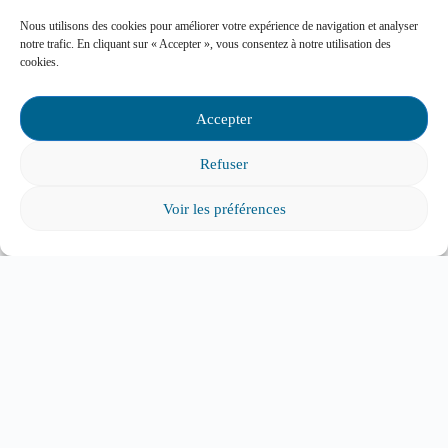
Nous utilisons des cookies pour améliorer votre expérience de navigation et analyser
notre trafic. En cliquant sur « Accepter », vous consentez à notre utilisation des
cookies.
Accepter
Refuser
Le personnel enseignant se dit dans le flou et dans
Voir les préférences
l’attente concernant l’utilisation de l’intelligence
artificielle, selon la FSE-CSQ. Les professeurs
souhaitent
plus de balises et d’outils pour intégrer
l’IA
à leur enseignement.
La présidente de la FCPQ,
Mélanie Laviolette, a
accordé une entrevue à Radio-Canada
à ce sujet,
mettant en lumière que, comme les professeurs, la
majorité des parents n’ont pas les connaissances