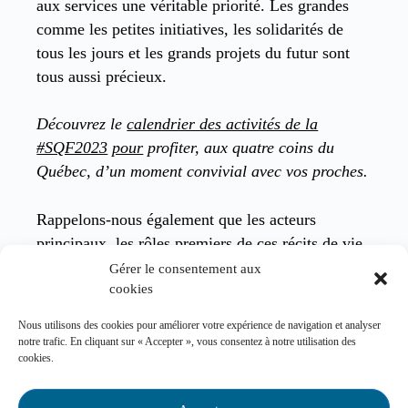
aux services une véritable priorité. Les grandes
comme les petites initiatives, les solidarités de
tous les jours et les grands projets du futur sont
tous aussi précieux.
Découvrez le
calendrier des activités de la
#SQF2023
pour
profiter, aux quatre coins du
Québec, d’un moment convivial avec vos proches.
Rappelons-nous également que les acteurs
principaux, les rôles premiers de ces récits de vie
sont les familles elles-mêmes. Entre résilience et
Gérer le consentement aux
patience, elles font preuve d’imagination et de
cookies
solidité pour braver les épreuves et enfoncer les
Nous utilisons des cookies pour améliorer votre expérience de navigation et analyser
portes fermées.
notre trafic. En cliquant sur « Accepter », vous consentez à notre utilisation des
cookies.
Et si l’on œuvrait, ensemble, à mieux