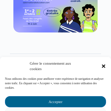
2.
L’étude détaillée du projet de loi 23 se
Gérer le consentement aux
cookies
poursuit
Nous utilisons des cookies pour améliorer votre expérience de navigation et analyser
La
commission de la culture et de l’éducation a
notre trafic. En cliquant sur « Accepter », vous consentez à notre utilisation des
cookies.
étudié
les articles du projet de loi visant la
création d’un Institut national d’excellence en
Accepter
éducation (INEE). Les débats ont été influencés
par la publication d’
une lettre
signée par des