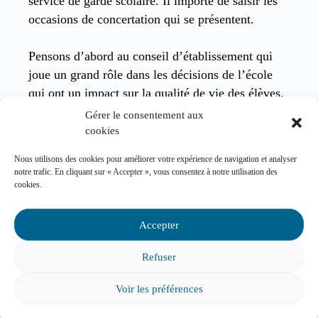
service de garde scolaire. Il importe de saisir les
occasions de concertation qui se présentent.
Pensons d’abord au conseil d’établissement qui
joue un grand rôle dans les décisions de l’école
qui ont un impact sur la qualité de vie des élèves,
y compris en ce qui concerne le service de garde.
Gérer le consentement aux
C’est lui qui peut former un comité de parents
cookies
utilisateurs si la demande lui en est faite.
Nous utilisons des cookies pour améliorer votre expérience de navigation et analyser
notre trafic. En cliquant sur « Accepter », vous consentez à notre utilisation des
Tel que précisé dans la Loi sur l’instruction
cookies.
publique, ce comité peut faire des
recommandations au directeur d’école, au conseil
Accepter
d’établissement et au centre de services scolaire à
Refuser
l’égard des services de garde. Il peut, entre autres
choses, se pencher sur la qualité, sur les règles de
Voir les préférences
fonctionnement ou sur tout autre point faisant
partie des activités des services de garde. Il