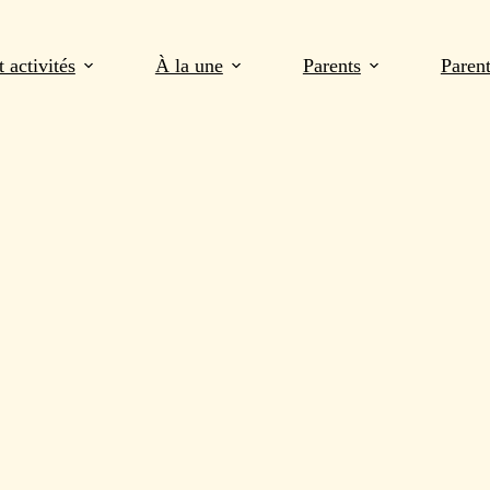
 activités
À la une
Parents
Paren