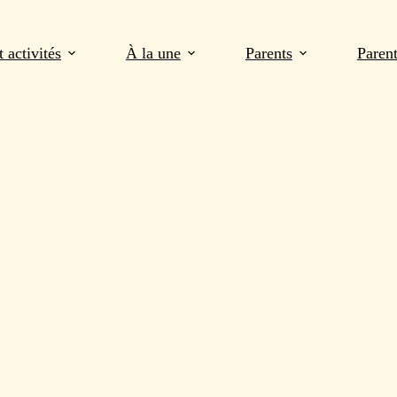
 activités
À la une
Parents
Paren