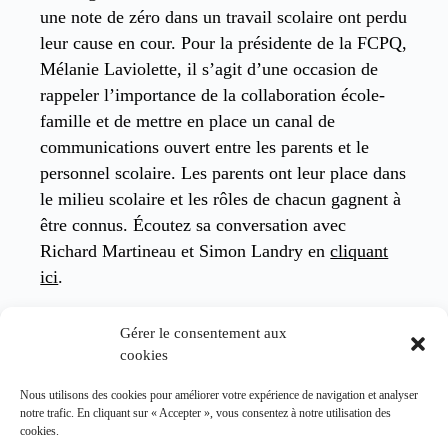
une note de zéro dans un travail scolaire ont perdu
leur cause en cour. Pour la présidente de la FCPQ,
Mélanie Laviolette, il s’agit d’une occasion de
rappeler l’importance de la collaboration école-
famille et de mettre en place un canal de
communications ouvert entre les parents et le
personnel scolaire. Les parents ont leur place dans
le milieu scolaire et les rôles de chacun gagnent à
être connus. Écoutez sa conversation avec
Richard Martineau et Simon Landry en
cliquant
ici
.
1.
Le bien-être des familles sous la loupe
Gérer le consentement aux
cookies
Dre Mélissa Généreux a dévoilé les premiers
Nous utilisons des cookies pour améliorer votre expérience de navigation et analyser
résultats de la deuxième enquête nationale sur le
notre trafic. En cliquant sur « Accepter », vous consentez à notre utilisation des
bien-être des familles québécoises lors d’un
cookies.