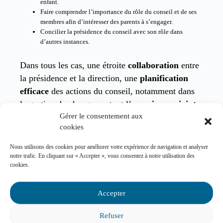
enfant.
Faire comprendre l’importance du rôle du conseil et de ses
membres afin d’intéresser des parents à s’engager.
Concilier la présidence du conseil avec son rôle dans
d’autres instances.
Dans tous les cas, une étroite
collaboration
entre
la présidence et la direction, une
planification
efficace
des actions du conseil, notamment dans
la gestion du changement, et l’
exercice conjoint
Gérer le consentement aux
d’un leadership
permettant de mettre les parties
cookies
prenantes en confiance a permis d’aborder
efficacement ces défis.
Nous utilisons des cookies pour améliorer votre expérience de navigation et analyser
notre trafic. En cliquant sur « Accepter », vous consentez à notre utilisation des
cookies.
Une expérience enrichissante
Accepter
La conduite des activités du conseil
d’établissement demande du temps et des efforts
Refuser
soutenus et elle vient avec son lot de défis. Elle