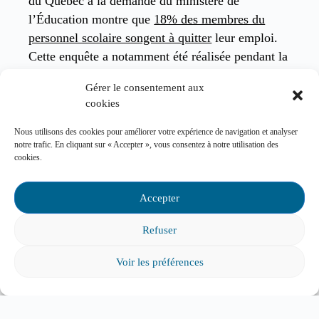
du Québec à la demande du ministère de
l’Éducation montre que
18% des membres du
personnel scolaire songent à quitter
leur emploi.
Cette enquête a notamment été réalisée pendant la
grève des enseignantes et enseignants de 2023.
Gérer le consentement aux
Elle sera réalisée de nouveau en 2025-2026 pour
cookies
constater si la situation a évolué. Pour consulter
l’enquête complète ou ses faits saillants,
cliquez
Nous utilisons des cookies pour améliorer votre expérience de navigation et analyser
notre trafic. En cliquant sur « Accepter », vous consentez à notre utilisation des
ici
.
cookies.
1.
Les accusations liées à des abus sur des
Accepter
enfants en augmentation
Refuser
Les services policiers et de la protection de la
jeunesse s’inquiètent de l’augmentation des
Voir les préférences
accusations criminelles liées à des abus physiques
sur des enfants. En effet, le nombre d’accusations
a grimpé de 67% en sept ans au Québec. « Autre