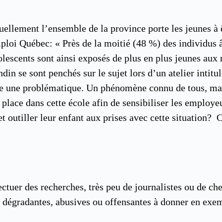
llement l’ensemble de la province porte les jeunes à êt
ploi Québec: « Près de la moitié (48 %) des individus âg
escents sont ainsi exposés de plus en plus jeunes aux ré
din se sont penchés sur le sujet lors d’un atelier intit
me une problématique. Un phénomène connu de tous, m
lace dans cette école afin de sensibiliser les employeur
outiller leur enfant aux prises avec cette situation? C
ctuer des recherches, très peu de journalistes ou de cher
s dégradantes, abusives ou offensantes à donner en exe