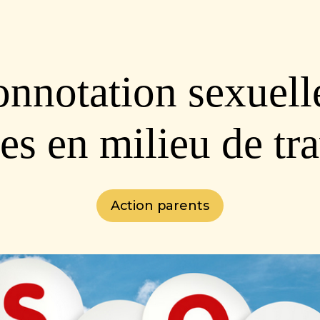
nnotation sexuell
es en milieu de tr
Action parents