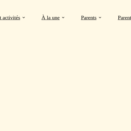
 activités
À la une
Parents
Paren