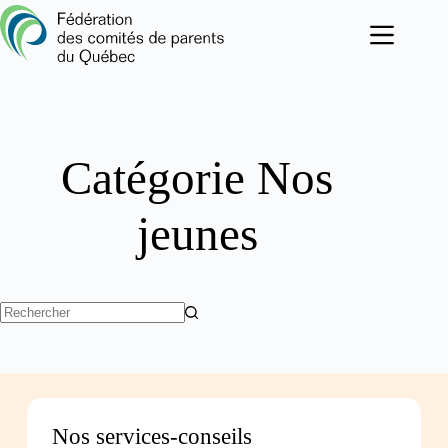
Passer
au
contenu
Catégorie
Nos
jeunes
Aucun
résultat
Nos services-conseils