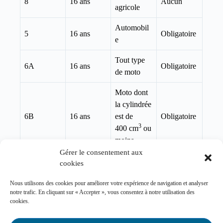
8
16 ans
Aucun
agricole
Automobil
5
16 ans
Obligatoire
e
Tout type
6A
16 ans
Obligatoire
de moto
Moto dont
la cylindrée
6B
16 ans
est de
Obligatoire
3
400 cm
ou
moins
Gérer le consentement aux
Moto dont
cookies
la cylindrée
6C
16 ans
Obligatoire
Nous utilisons des cookies pour améliorer votre expérience de navigation et analyser
est de
notre trafic. En cliquant sur « Accepter », vous consentez à notre utilisation des
3
125 cm
cookies.
Le cours de conduite élaboré par la Société