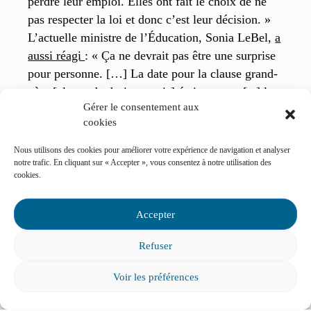
perdre leur emploi. Elles ont fait le choix de ne
pas respecter la loi et donc c’est leur décision. »
L’actuelle ministre de l’Éducation, Sonia LeBel,
a
aussi réagi
: « Ça ne devrait pas être une surprise
pour personne. […] La date pour la clause grand-
père [clause de droits acquis] était connue [et] la
Gérer le consentement aux
loi s’applique à tout le monde. »
cookies
1. Climat de violence dénoncé par des
Nous utilisons des cookies pour améliorer votre expérience de navigation et analyser
élèves
notre trafic. En cliquant sur « Accepter », vous consentez à notre utilisation des
cookies.
Des élèves
dénonçant le climat de violence
dans
leur école ont poussé leur centre de services
Accepter
scolaire à adopter un plan d’action. Une enquête
Refuser
policière a été ouverte. Par ailleurs, une
autre
école secondaire est ébranlée
par « une série de
Voir les préférences
messages dégradants à caractère sexuel échangés
entre des élèves et portant sur des adolescentes