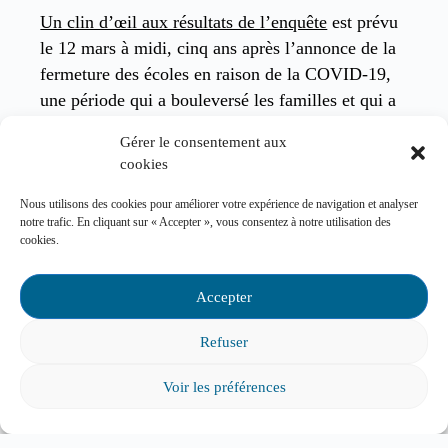
Un clin d’œil aux résultats de l’enquête
est prévu
le 12 mars à midi, cinq ans après l’annonce de la
fermeture des écoles en raison de la COVID-19,
une période qui a bouleversé les familles et qui a
affecté leur bien-être.
Gérer le consentement aux
cookies
Le dévoilement complet des résultats par Dre
Généreux est prévu le 31 mai 2025, dans le cadre
Nous utilisons des cookies pour améliorer votre expérience de navigation et analyser
notre trafic. En cliquant sur « Accepter », vous consentez à notre utilisation des
de
l’Activité nationale annuelle de notre
cookies.
Fédération, sur le thème « Le bien-être… la clé de
la réussite! »
La programmation complète de
Accepter
l’événement est maintenant disponible sur notre
site web et l’inscription est ouverte à tous avec un
Refuser
er
tarif préférentiel jusqu’au 1
avril. Je serai très
heureuse d’accueillir les parents d’élèves et leurs
Voir les préférences
partenaires du milieu scolaire à cette activité qui
s’annonce ressourçante et stimulante!