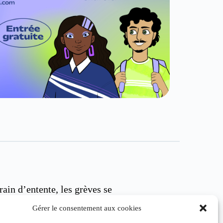
rain d’entente, les grèves se
. La FAE poursuit la grève générale
Gérer le consentement aux cookies
ra des journées de grève du 8 au 14