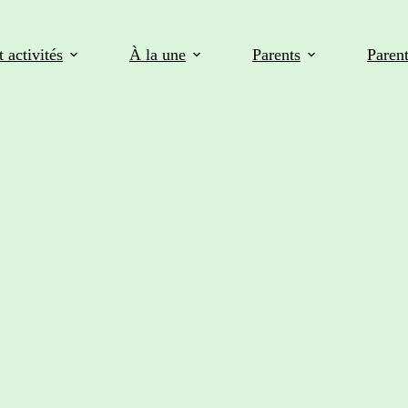
 activités
À la une
Parents
Paren