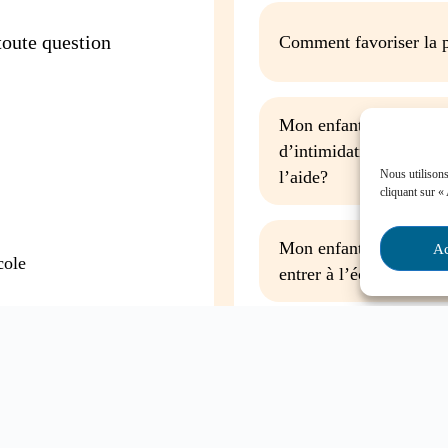
oute question
Comment favoriser la p
Mon enfant est impliqu
d’intimidation à l’écol
Nous utilisons
l’aide?
cliquant sur «
Mon enfant a des besoin
Ac
cole
entrer à l’école, que fa
Contactez-nous