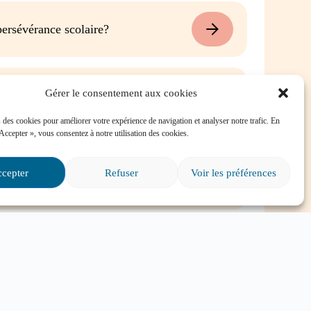
ersévérance scolaire?
é dans une situation
Gérer le consentement aux cookies
e, où puis-je trouver de
 des cookies pour améliorer votre expérience de navigation et analyser notre trafic. En
 Accepter », vous consentez à notre utilisation des cookies.
s particuliers et il va
cepter
Refuser
Voir les préférences
ire?
Tout voir