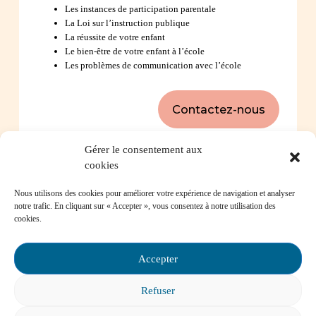
Les instances de participation parentale
La Loi sur l’instruction publique
La réussite de votre enfant
Le bien-être de votre enfant à l’école
Les problèmes de communication avec l’école
Contactez-nous
Gérer le consentement aux
cookies
Foire aux questions
Nous utilisons des cookies pour améliorer votre expérience de navigation et analyser
notre trafic. En cliquant sur « Accepter », vous consentez à notre utilisation des
Comment favoriser la persévérance scolaire?
cookies.
Accepter
Refuser
Mon enfant est impliqué dans une situation
d’intimidation à l’école, où puis-je trouver de