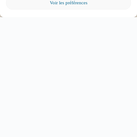
Voir les préférences
l’aide?
Mon enfant a des besoins particuliers et il va
entrer à l’école, que faire?
Tout voir
ABONNEZ-VOUS À