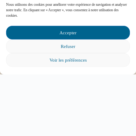
Vous pouvez communiquer avec nous pour
Nous utilisons des cookies pour améliorer votre expérience de navigation et analyser
toute question concernant :
notre trafic. En cliquant sur « Accepter », vous consentez à notre utilisation des
cookies.
Les instances de participation parentale
La Loi sur l’instruction publique
Accepter
La réussite de votre enfant
Le bien-être de votre enfant à l’école
Refuser
Les problèmes de communication avec l’école
Voir les préférences
Contactez-nous
Foire aux questions
Comment favoriser la persévérance scolaire?