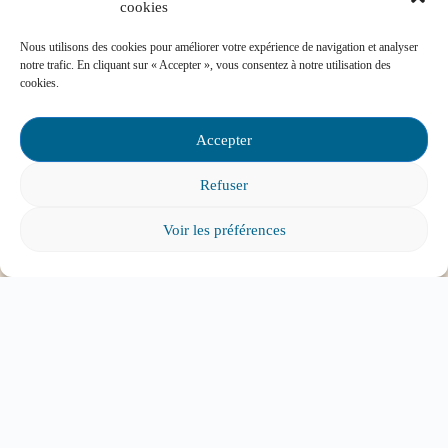
cookies
Contactez-nous
Nous utilisons des cookies pour améliorer votre expérience de navigation et analyser
notre trafic. En cliquant sur « Accepter », vous consentez à notre utilisation des
cookies.
Foire aux questions
Accepter
Refuser
Comment favoriser la persévérance scolaire?
Voir les préférences
Mon enfant est impliqué dans une situation
d’intimidation à l’école, où puis-je trouver de
l’aide?