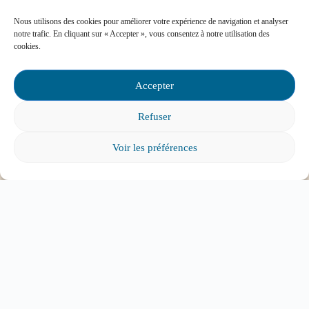
Contactez-nous
Nous utilisons des cookies pour améliorer votre expérience de navigation et analyser
notre trafic. En cliquant sur « Accepter », vous consentez à notre utilisation des
cookies.
Foire aux questions
Accepter
Comment favoriser la persévérance scolaire?
Refuser
Voir les préférences
Mon enfant est impliqué dans une situation
d’intimidation à l’école, où puis-je trouver de
l’aide?