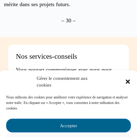
mérite dans ses projets futurs.
– 30 –
Nos services-conseils
Vous pouvez communiquer avec nous pour
toute question concernant :
Gérer le consentement aux
cookies
Les instances de participation parentale
Nous utilisons des cookies pour améliorer votre expérience de navigation et analyser
La Loi sur l’instruction publique
notre trafic. En cliquant sur « Accepter », vous consentez à notre utilisation des
La réussite de votre enfant
cookies.
Le bien-être de votre enfant à l’école
Les problèmes de communication avec l’école
Accepter
Contactez-nous