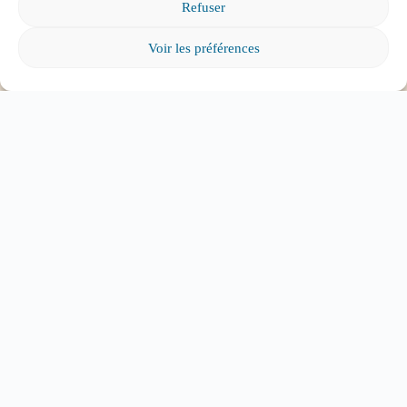
Refuser
Voir les préférences
Foire aux questions
Comment favoriser la persévérance scolaire?
Mon enfant est impliqué dans une situation
d’intimidation à l’école, où puis-je trouver de
l’aide?
Mon enfant a des besoins particuliers et il va