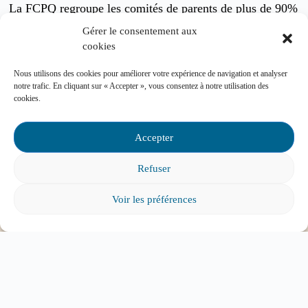
La FCPQ regroupe les comités de parents de plus de 90%
des centres de services scolaires du Québec. Elle
Gérer le consentement aux
soutient, depuis près de 50 ans, les parents bénévoles
cookies
soucieux de la participation parentale au sein des écoles
Nous utilisons des cookies pour améliorer votre expérience de navigation et analyser
publiques primaires et secondaires dans le but d’assurer
notre trafic. En cliquant sur « Accepter », vous consentez à notre utilisation des
la qualité de l’éducation offerte aux enfants.
cookies.
Accepter
Refuser
Nos services-conseils
Voir les préférences
Vous pouvez communiquer avec nous pour
toute question concernant :
Les instances de participation parentale
La Loi sur l’instruction publique
La réussite de votre enfant
Le bien-être de votre enfant à l’école