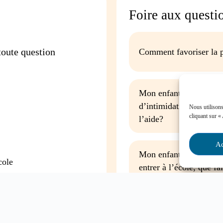
Foire aux questi
oute question
Comment favoriser la p
Mon enfant est impliqu
d’intimidation à l’écol
Nous utilisons
cliquant sur «
l’aide?
Ac
Mon enfant a des besoin
cole
entrer à l’école, que fa
Contactez-nous