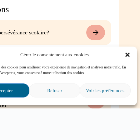
ons
ersévérance scolaire?
Gérer le consentement aux cookies
é dans une situation
e, où puis-je trouver de
 des cookies pour améliorer votre expérience de navigation et analyser notre trafic. En
 Accepter », vous consentez à notre utilisation des cookies.
cepter
Refuser
Voir les préférences
s particuliers et il va
ire?
Tout voir