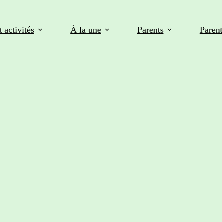
 activités
À la une
Parents
Paren