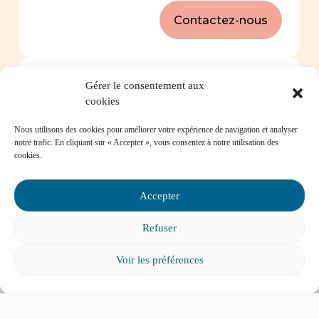
Contactez-nous
Foire aux questions
Gérer le consentement aux
cookies
Comment favoriser la persévérance scolaire?
Nous utilisons des cookies pour améliorer votre expérience de navigation et analyser
notre trafic. En cliquant sur « Accepter », vous consentez à notre utilisation des
cookies.
Accepter
Mon enfant est impliqué dans une situation
d’intimidation à l’école, où puis-je trouver de
Refuser
l’aide?
Voir les préférences