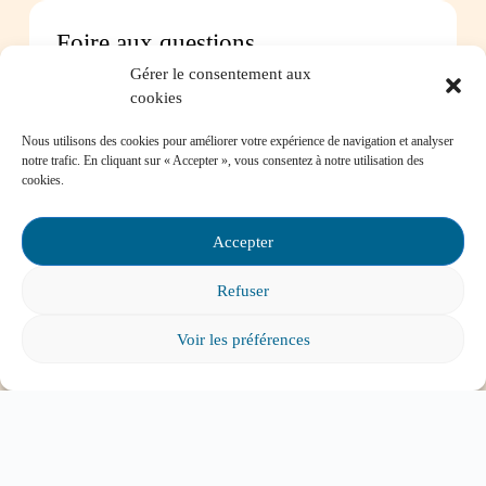
Foire aux questions
Gérer le consentement aux
cookies
Comment favoriser la persévérance scolaire?
Nous utilisons des cookies pour améliorer votre expérience de navigation et analyser
notre trafic. En cliquant sur « Accepter », vous consentez à notre utilisation des
cookies.
Mon enfant est impliqué dans une situation
Accepter
d’intimidation à l’école, où puis-je trouver de
l’aide?
Refuser
Voir les préférences
Mon enfant a des besoins particuliers et il va
entrer à l’école, que faire?