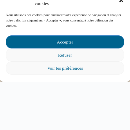
cookies
Nous utilisons des cookies pour améliorer votre expérience de navigation et analyser
notre trafic. En cliquant sur « Accepter », vous consentez à notre utilisation des
cookies.
Mon enfant est impliqué dans une situation
d’intimidation à l’école, où puis-je trouver de
Accepter
l’aide?
Refuser
Voir les préférences
Mon enfant a des besoins particuliers et il va
entrer à l’école, que faire?
Tout voir