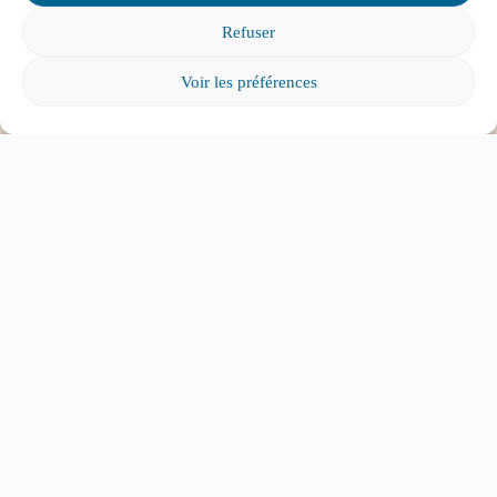
Mon enfant est impliqué dans une situation
Refuser
d’intimidation à l’école, où puis-je trouver de
l’aide?
Voir les préférences
Mon enfant a des besoins particuliers et il va
entrer à l’école, que faire?
Tout voir