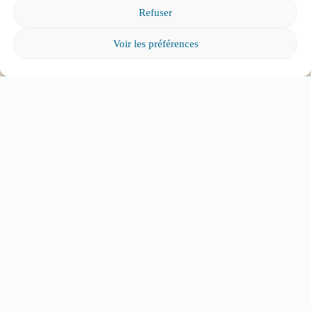
Refuser
entrer à l’école, que faire?
Voir les préférences
Tout voir
ABONNEZ-VOUS À
L'INFOLETTRE
Pour tous les parents intéressés par l’éducation et
l’engagement parental.