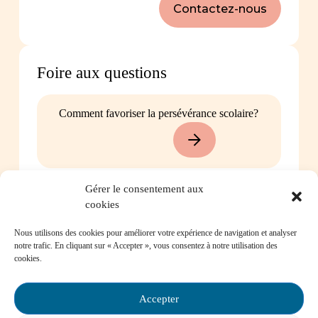
Contactez-nous
Foire aux questions
Comment favoriser la persévérance scolaire?
Gérer le consentement aux
Mon enfant est impliqué dans une situation
cookies
d’intimidation à l’école, où puis-je trouver de
l’aide?
Nous utilisons des cookies pour améliorer votre expérience de navigation et analyser
notre trafic. En cliquant sur « Accepter », vous consentez à notre utilisation des
cookies.
Accepter
Mon enfant a des besoins particuliers et il va