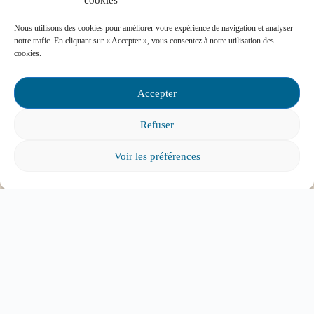
cookies
Mon enfant est impliqué dans une situation
d’intimidation à l’école, où puis-je trouver de
Nous utilisons des cookies pour améliorer votre expérience de navigation et analyser
notre trafic. En cliquant sur « Accepter », vous consentez à notre utilisation des
l’aide?
cookies.
Accepter
Refuser
Mon enfant a des besoins particuliers et il va
entrer à l’école, que faire?
Voir les préférences
Tout voir