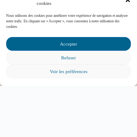
cookies
Nous utilisons des cookies pour améliorer votre expérience de navigation et analyser
notre trafic. En cliquant sur « Accepter », vous consentez à notre utilisation des
cookies.
Mon enfant est impliqué dans une situation
d’intimidation à l’école, où puis-je trouver de
Accepter
l’aide?
Refuser
Voir les préférences
Mon enfant a des besoins particuliers et il va
entrer à l’école, que faire?
Tout voir