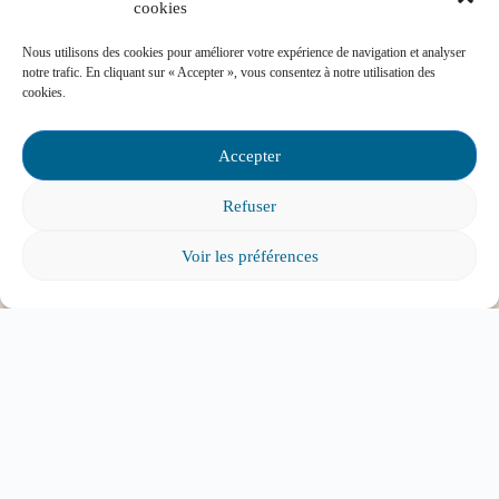
cookies
Mon enfant a des besoins particuliers et il va
entrer à l’école, que faire?
Nous utilisons des cookies pour améliorer votre expérience de navigation et analyser
notre trafic. En cliquant sur « Accepter », vous consentez à notre utilisation des
cookies.
Accepter
Tout voir
Refuser
Voir les préférences
ABONNEZ-VOUS À
L'INFOLETTRE
Pour tous les parents intéressés par l’éducation et
l’engagement parental.